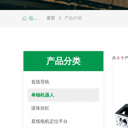
位置：
首页
ꄲ
产品介绍
ꀇ
共
8
个
产品分类
直线导轨
单轴机器人
滚珠丝杠
直线电机定位平台