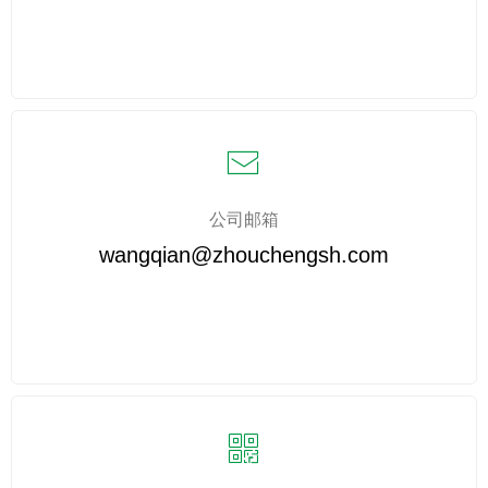
ꂘ
公司邮箱
wangqian@zhouchengsh.com
ꀥ