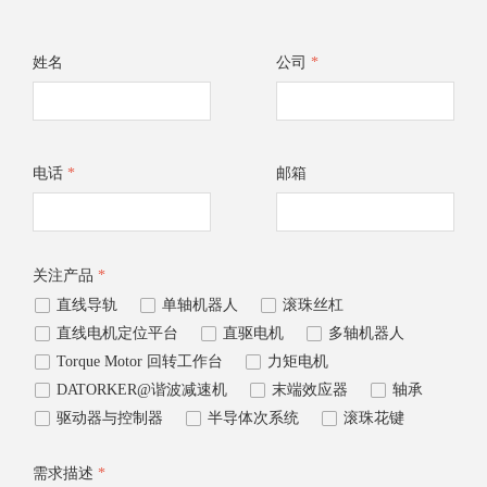
姓名
公司
*
电话
*
邮箱
关注产品
*
넁
直线导轨
넁
单轴机器人
넁
滚珠丝杠
넁
直线电机定位平台
넁
直驱电机
넁
多轴机器人
넁
Torque Motor 回转工作台
넁
力矩电机
넁
DATORKER@谐波减速机
넁
末端效应器
넁
轴承
넁
驱动器与控制器
넁
半导体次系统
넁
滚珠花键
需求描述
*