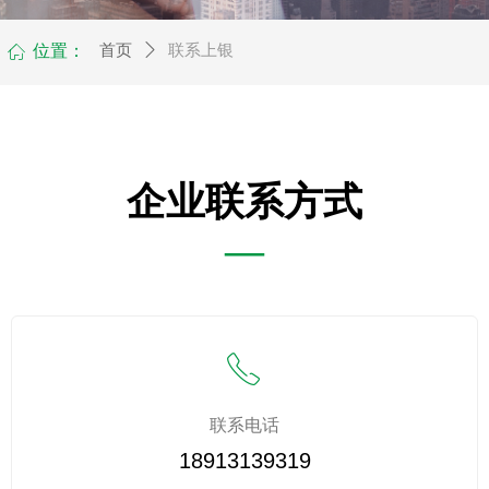
位置：
首页
ꄲ
联系上银
ꀇ
企业联系方式
—
ꂅ
联系电话
18913139319