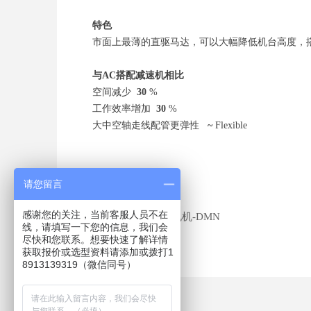
特色
市面上最薄的直驱马达，可以大幅降低机台高度，
与AC搭配减速机相比
空间减少
30
%
工作效率增加
30
%
大中空轴走线配管更弹性
~
Flexible
请您留言
前一个：
无
ꄴ
感谢您的关注，当前客服人员不在
后一个：
直驱电机-DMN
ꄲ
线，请填写一下您的信息，我们会
尽快和您联系。想要快速了解详情
获取报价或选型资料请添加或拨打1