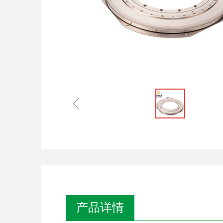
ꁆ
产品详情