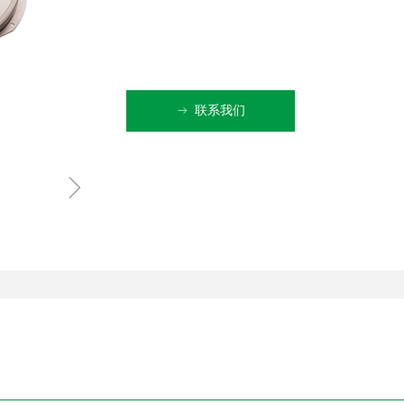
联系我们
ꁹ
ꁇ