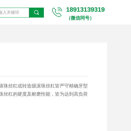
18913139319
끠
（微信同号）
滚珠丝杠或转造级滚珠丝杠皆严守精确牙型
珠丝杠的硬度及耐磨性能，皆为达到高负荷