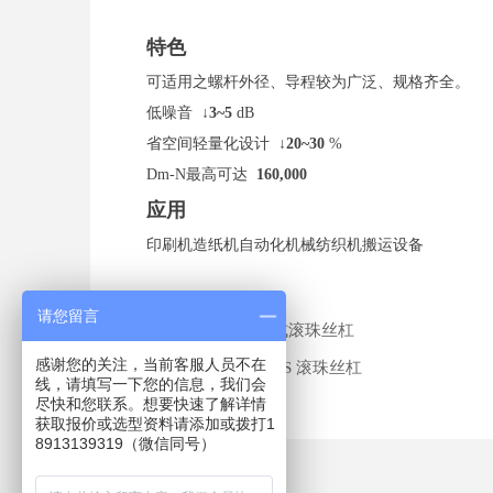
特色
可适用之螺杆外径、导程较为广泛、规格齐全。
低噪音
↓3~5
dB
省空间轻量化设计
↓20~30
%
Dm-N最高可达
160,000
应用
印刷机造纸机自动化机械纺织机搬运设备
请您留言
前一个：
端盖式滚珠丝杠
ꄴ
感谢您的关注，当前客服人员不在
后一个：
Super S 滚珠丝杠
ꄲ
线，请填写一下您的信息，我们会
尽快和您联系。想要快速了解详情
获取报价或选型资料请添加或拨打1