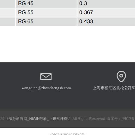
wangqian@zhouchengsh.com
上海市松江区北松公路52
025
上银导轨官网_HIWIN导轨_上银丝杆模组
All Rights Reserved 备案号：
沪ICP备
沪ICP备2021033540号