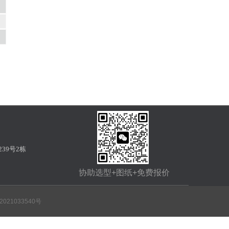
39号2栋
协助选型+图纸+免费报价
2021033540号