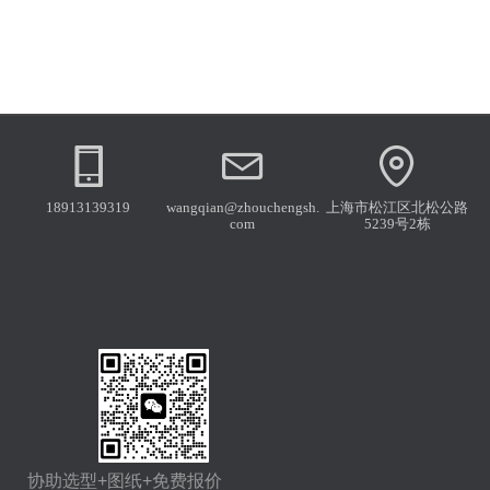
18913139319
wangqian@zhouchengsh.
上海市松江区北松公路
com
5239号2栋
协助选型+图纸+免费报价