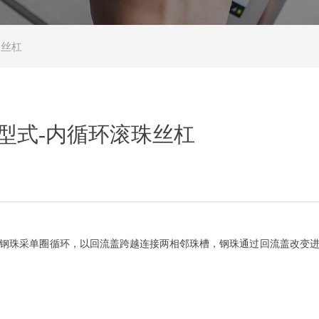
珠丝杠
型式-内循环滚珠丝杠
钢珠采单圈循环，以回流盖跨越连接两相邻珠槽，钢珠通过回流盖改变