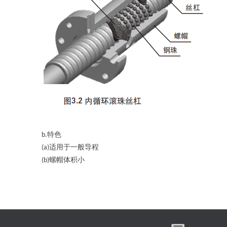
特色
b.
适用于一般导程
(a)
螺帽体积小
(b)