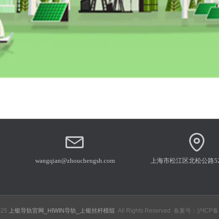
wangqian@zhouchengsh.com
上海市松江区北松公路52
025
上银导轨官网_HIWIN导轨_上银丝杆模组
All Rights Reserved 备案号：
沪ICP备