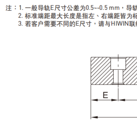
18913139319
wangqian@zhouchengsh.
上海市松江区北松公路
com
5239号2栋
协助选型+图纸+免费报价