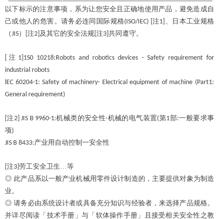
以下标示的注意事项，系为让您安全且正确地使用产品，避免造成自
己或他人的危害。请务必连同国际规格
注
、日本工业规格
(ISO/IEC) [
1]
（
）
注
及其它的安全法规
注
共同遵守。
JIS
[
2]
[
3]
注
[
1]1S0 10218:Robots and robotics devices - Safety requirement for
industrial robots
lEC 60204-1: Safety of machinery- Electrical equipment of machine (Part1:
General requirement)
注
机械类的安全性
机械的电气装置
第
部
一般要求事
[
2] JIS B 9960-1:
-
(
1
:
项
)
产业用自动控制一安全性
JIS B 8433:
注
劳工安全卫生…等
[
3]
◎ 此产品系以一般产业机械用零件设计制造的，主要提供对象为制造
业。
◎ 请务必由系统设计者或具备充分知识与经验者，来选择产品规格。
并详尽阅读「技术手册」与「软体操作手册」且接受相关安全性之教