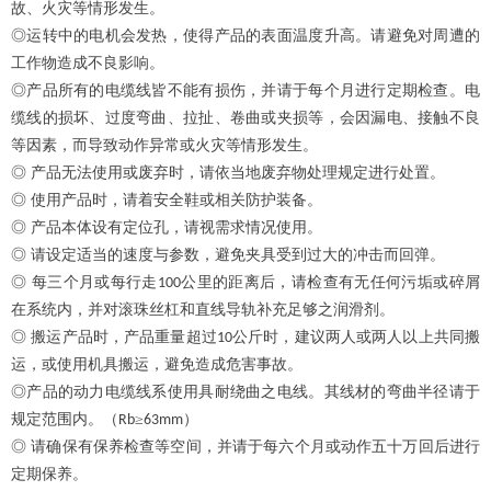
故、火灾等情形发生。
◎运转中的电机会发热，使得产品的表面温度升高。请避免对周遭的
工作物造成不良影响。
◎产品所有的电缆线皆不能有损伤，并请于每个月进行定期检查。电
缆线的损坏、过度弯曲、拉扯、卷曲或夹损等，会因漏电、接触不良
等因素，而导致动作异常或火灾等情形发生。
◎ 产品无法使用或废弃时，请依当地废弃物处理规定进行处置。
◎ 使用产品时，请着安全鞋或相关防护装备。
◎ 产品本体设有定位孔，请视需求情况使用。
◎ 请设定适当的速度与参数，避免夹具受到过大的冲击而回弹。
◎ 每三个月或每行走
公里的距离后，请检查有无任何污垢或碎屑
100
在系统内，并对滚珠丝杠和直线导轨补充足够之润滑剂。
◎ 搬运产品时，产品重量超过
公斤时，建议两人或两人以上共同搬
10
运，或使用机具搬运，避免造成危害事故。
◎产品的动力电缆线系使用具耐绕曲之电线。其线材的弯曲半径请于
规定范围内。（
≥
）
Rb
63mm
◎ 请确保有保养检查等空间，并请于每六个月或动作五十万回后进行
定期保养。