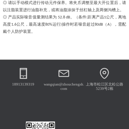
◎ 请以手动模式进行传动元件保养。将夹爪调整至最大开位置后，请
以注脂装置进行油脂补充，或将油脂涂抹于丝杠轴上及两侧沟槽上。
◎ 产品实际噪音值量测结果为
。（条件
距离产品
公尺，离地
52.8 dB
:
1
高度
公尺，最高速度
运行
操作时若噪音超过
（
），需配
1.6
80%
)
80dB
A
戴个人防护装置。
18913139319
wangqian@zhouchengsh.
上海市松江区北松公路
com
5239号2栋