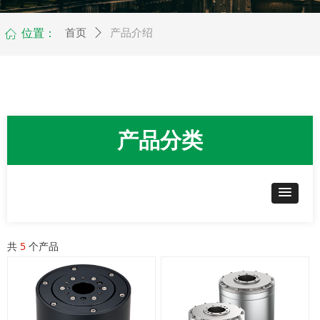
位置：
首页
ꄲ
产品介绍
ꀇ
产品分类
共
5
个产品